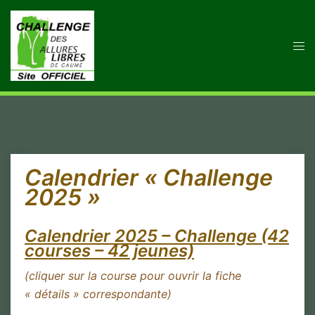
Aller
au
contenu
Ouvr
le
men
Calendrier « Challenge
2025 »
Calendrier 2025 – Challenge (42
courses – 42 jeunes)
(cliquer sur la course pour ouvrir la fiche
« détails » correspondante)