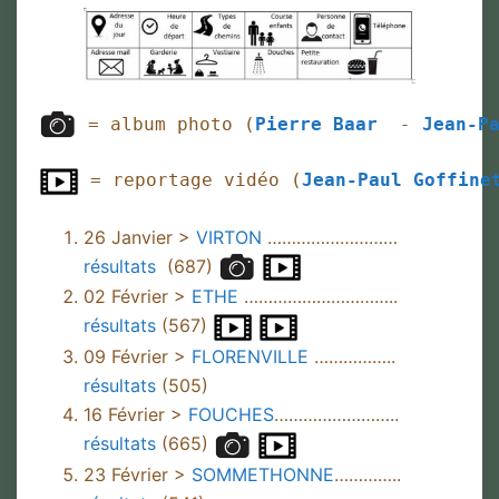
 = album photo (
Pierre Baar 
 - 
Jean-P
 = reportage vidéo (
Jean-Paul Goffine
26 Janvier >
VIRTON
………………………
résultats
(687)
02 Février >
ETHE
…………………………..
résultats
(567)
09 Février >
FLORENVILLE
……………..
résultats
(505)
16 Février >
FOUCHES
……………………..
résultats
(665)
23 Février >
SOMMETHONNE
…………..