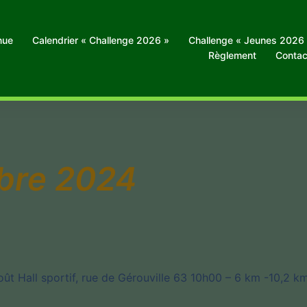
nue
Calendrier « Challenge 2026 »
Challenge « Jeunes 2026
Règlement
Contac
bre 2024
ût Hall sportif, rue de Gérouville 63 10h00 – 6 km -10,2 k