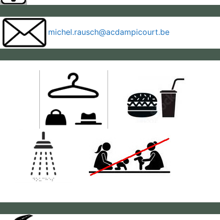
michel.rausch@acdampicourt.be