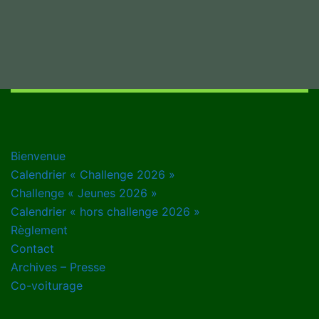
Bienvenue
Calendrier « Challenge 2026 »
Challenge « Jeunes 2026 »
Calendrier « hors challenge 2026 »
Règlement
Contact
Archives – Presse
Co-voiturage