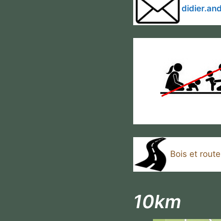
didier.a
Bois et route
10km