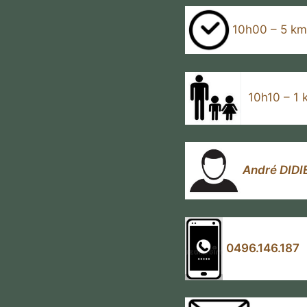
10h00 – 5 km
10h10 – 1 k
André DIDI
0496.146.187