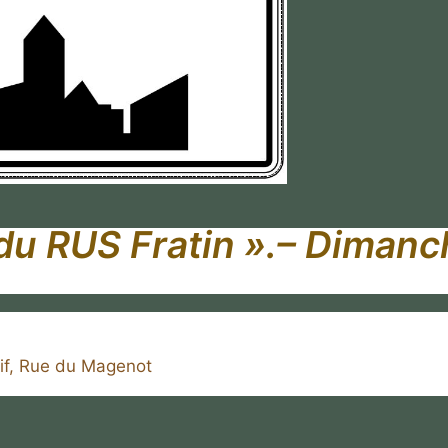
 du RUS Fratin ».
– Dimanc
f, Rue du Magenot