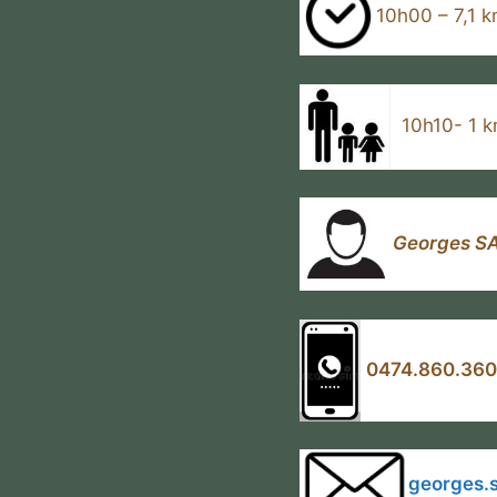
10h00 – 7,1 
10h10- 1 km
Georges S
0474.860.360
georges.