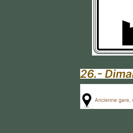
26.- Diman
Ancienne gare, r