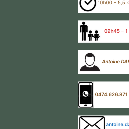
10h00 – 5,5 
09h45
– 1
Antoine DA
0474.626.87
1
antoine.d