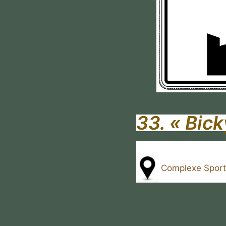
33. «
Bick
Complexe Sporti