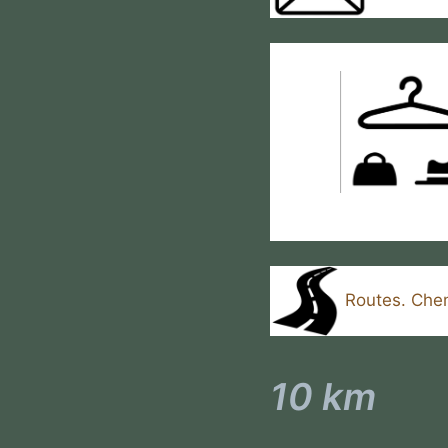
Routes. Chem
10 km