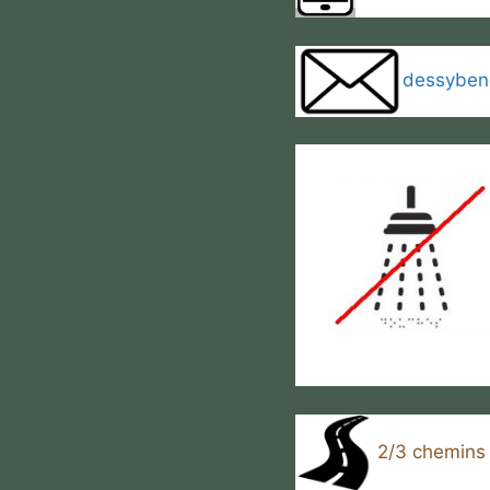
dessyben
2/3 chemins 