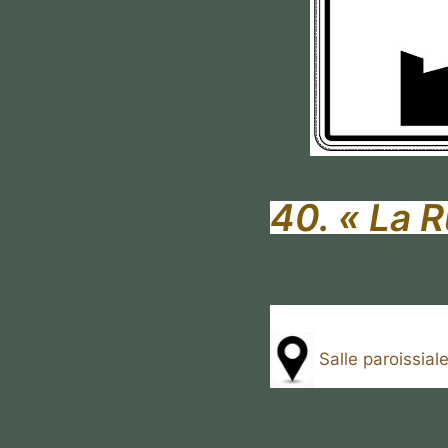
40. «
La R
Salle paroissiale